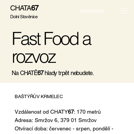
CHATA
67
REZERVACE
Dolní Slověnice
Fast Food a
rozvoz
Na CHATĚ
67
hlady trpět nebudete.
BAŠTÝŘŮV KRMELEC
Vzdálenost od CHATY
67
: 170 metrů
Adresa: Smržov 6, 379 01 Smržov
Otvírací doba: červenec - srpen, pondělí -