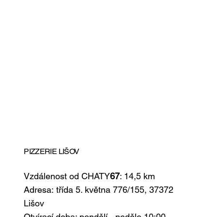
PIZZERIE LIŠOV
Vzdálenost od CHATY
67
: 14,5 km
Adresa: třída 5. května 776/155, 37372
Lišov
Otvírací doba: pondělí - neděle 10:00 -