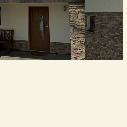
ické vybavení | Soukromé uzavřené parkoviště I Trezor I Automatic