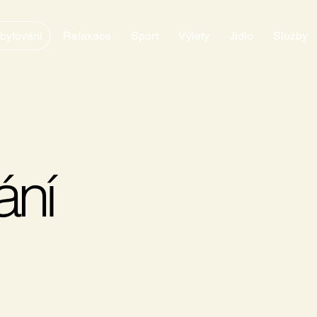
bytování
Relaxace
Sport
Výlety
Jídlo
Služby
ání