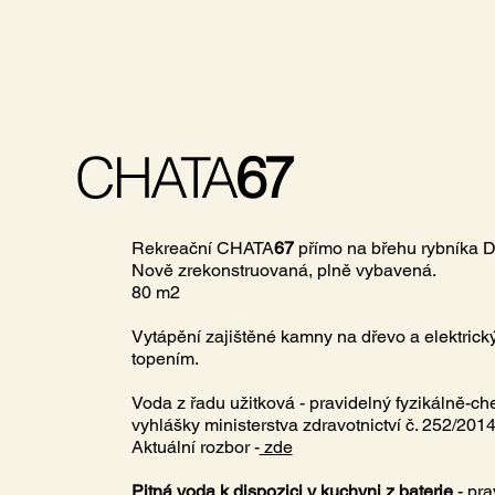
CHATA
67
Rekreační CHATA
67
přímo na břehu rybníka D
Nově zrekonstruovaná, plně vybavená.
80 m2
Vytápění zajištěné kamny na dřevo a elektri
topením.
Voda z řadu užitková - pravidelný fyzikálně-ch
vyhlášky ministerstva zdravotnictví č. 252/2014
Aktuální rozbor -
zde
Pitná voda k dispozici v kuchyni z baterie
- pra