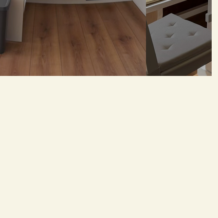
 Mrazák | Nespresso | Odšťavňovač I Rychlovarná konvice I Vafl