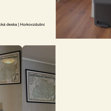
ká deska | Horkovzdušná trouba | Mikrovlnná trouba | Lednice |