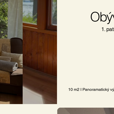
Obýv
1. pat
10 m2 I Panoramatický vý