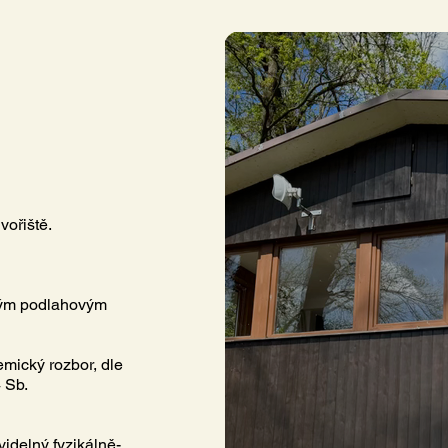
vořiště.
ckým podlahovým
emický rozbor, dle
 Sb.
videlný fyzikálně-