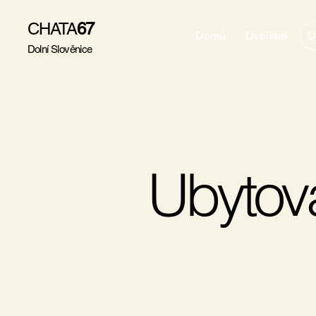
CHATA
67
Domů
Dvořiště
U
Dolní Slověnice
Ubytov