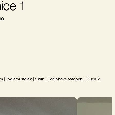
ice 1
ro
 | Toaletní stolek | Skříň | Podlahové vytápění I Ručníky a osuš