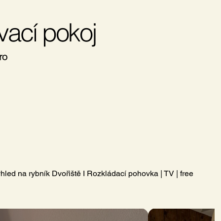
ací pokoj
ro
hled na rybník Dvořiště I Rozkládací pohovka | TV | free WIFI 