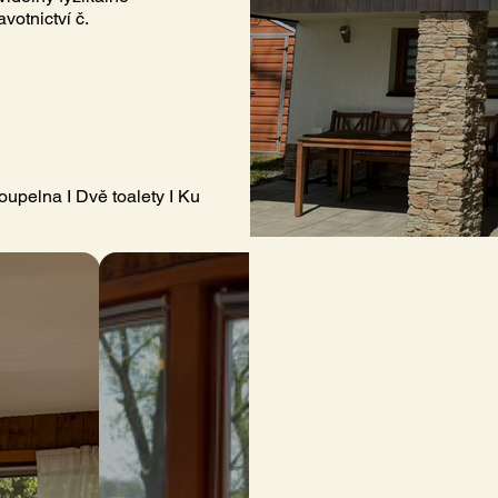
votnictví č.
Koupelna I Dvě toalety I Kuchyně I Minibar I Místnost pro cyklist