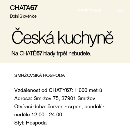
CHATA
67
REZERVACE
Dolní Slověnice
Česká kuchyně
Na CHATĚ
67
hlady trpět nebudete.
SMRŽOVSKÁ HOSPODA
Vzdálenost od CHATY
67
: 1 600 metrů
Adresa: Smržov 75, 37901 Smržov
Otvírací doba: červen - srpen, pondělí -
neděle 12:00 - 24:00
Styl:
Hospoda